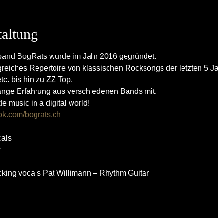
taltung
band BogRats wurde im Jahr 2016 gegründet.

reiches Repertoire von klassischen Rocksongs der letzten 5 J
c. bis hin zu ZZ Top.

lange Erfahrung aus verschiedenen Bands mit.

usic in a digital world!

ok.com/bograts.ch
als



king vocals Pat Willimann – Rhythm Guitar