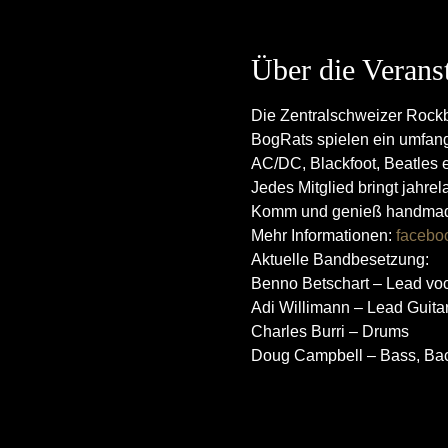
Über die Verans
Die Zentralschweizer Rock
BogRats spielen ein umfang
AC/DC, Blackfoot, Beatles et
Jedes Mitglied bringt jahre
Komm und genieß handmade m
Mehr Informationen: 
facebo
Aktuelle Bandbesetzung:

Benno Betschart – Lead voc
Adi Willimann – Lead Guitar
Charles Burri – Drums

Doug Campbell – Bass, Bac