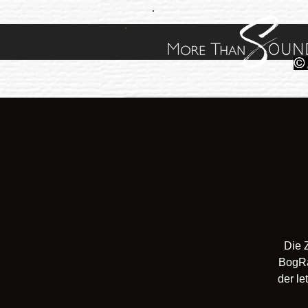
Die 
BogRa
der le