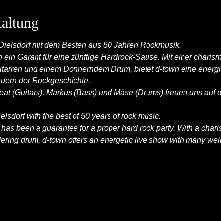
taltung
 Dielsdorf mit dem Besten aus 50 Jahren Rockmusik.
n ein Garant für eine zünftige Hardrock-Sause. Mit einer chari
itarren und einem Donnerndem Drum, bietet d-town eine energ
uern der Rockgeschichte.
at (Guitars), Markus (Bass) und Mäse (Drums) freuen uns auf d
ielsdorf with the best of 50 years of rock music.
n has been a guarantee for a proper hard rock party. With a char
dering drum, d-town offers an energetic live show with many wel