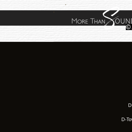
D
D-Tow