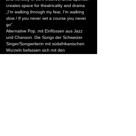
creates space for theatricality and drama.
„I’m walking through my fear, I'm walking 
slow / If you never set a course you never 
go“
Alternative Pop, mit Einflüssen aus Jazz 
und Chanson. Die Songs der Schweizer 
Singer/Songwriterin mit südafrikanischen 
Wurzeln befassen sich mit den 
Spannungsfeldern von Handeln und 
Zögern, Mut und Angst, Sicherheit und 
Zweifel – und werfen dabei einen Blick auf 
die Widersprüche und Verrücktheiten der 
menschlichen Erfahrung. Geprägt…
Weiterlesen >
Diese Veranstaltung teilen