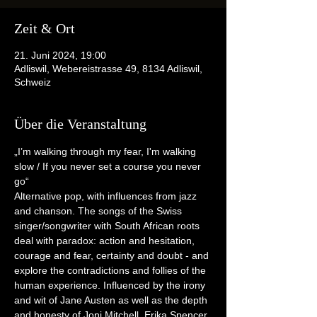
Zeit & Ort
21. Juni 2024, 19:00
Adliswil, Webereistrasse 49, 8134 Adliswil,
Schweiz
Über die Veranstaltung
„I’m walking through my fear, I'm walking 
slow / If you never set a course you never 
go“
Alternative pop, with influences from jazz 
and chanson. The songs of the Swiss 
singer/songwriter with South African roots 
deal with paradox: action and hesitation, 
courage and fear, certainty and doubt - and 
explore the contradictions and follies of the 
human experience. Influenced by the irony 
and wit of Jane Austen as well as the depth 
and honesty of Joni Mitchell, Erika Spencer 