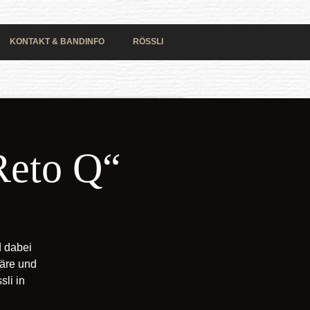
KONTAKT & BANDINFO
RÖSSLI
Reto Q“
d dabei
häre und
li in