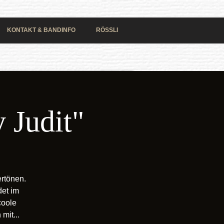
KONTAKT & BANDINFO
RÖSSLI
 Judit"
rtönen.
et im
coole
mit...