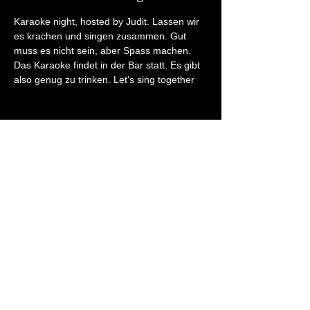
Karaoke night, hosted by Judit. Lassen wir 
es krachen und singen zusammen. Gut 
muss es nicht sein, aber Spass machen.

Das Karaoke findet in der Bar statt. Es gibt 
also genug zu trinken. Let's sing together
Diese Veranstaltung teilen
PARTNER: