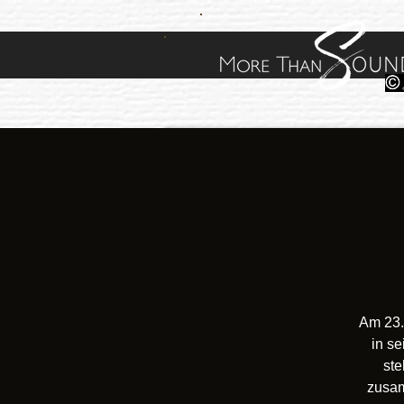
Am 23.
in s
ste
zusam