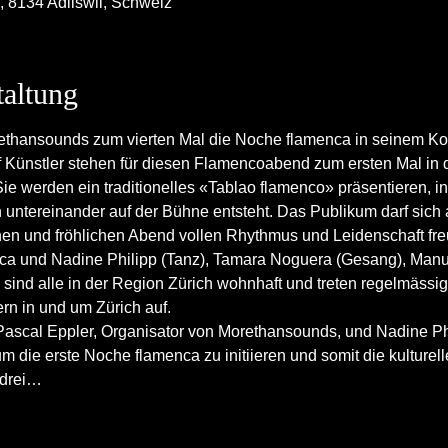
, 8134 Adliswil, Schweiz
taltung
rethansounds zum vierten Mal die Noche flamenca in seinem Ko
f Künstler stehen für diesen Flamencoabend zum ersten Mal in 
 werden ein traditionelles «Tablao flamenco» präsentieren, in 
ntereinander auf der Bühne entsteht. Das Publikum darf sich a
hen und fröhlichen Abend vollen Rhythmus und Leidenschaft fre
ca und Nadine Philipp (Tanz), Tamara Noguera (Gesang), Manu d
sind alle in der Region Zürich wohnhaft und treten regelmässig
ern in und um Zürich auf.
scal Eppler, Organisator von Morethansounds, und Nadine Phil
e erste Noche flamenca zu initiieren und somit die kulturelle 
 drei…