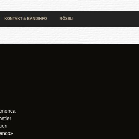
KONTAKT & BANDINFO
RÖSSLI
lamenca
stler
tion
menco»