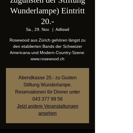
Wunderlampe) Eintritt
20.-
Sa., 29. Nov.
  |  
Adliswil
Rosewood aus Zürich gehören längst zu
den etablierten Bands der Schweizer
Americana-und Modern-Country-Szene:
www.rosewood.ch
Abendkasse 20.- zu Gusten
Stiftung Wunderlampe.
Reservationen für Dinner unter
043 377 99 56
Jetzt andere Veranstaltungen
ansehen