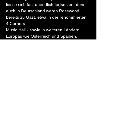
liesse sich fast unendlich fortsetzen, denn 
auch in Deutschland waren Rosewood 
bereits zu Gast, etwa in der renommierten 
4 Corners
Music Hall - sowie in weiteren Ländern 
Europas wie Österreich und Spanien.
Ihr "10 Years on the Road" 
Jubiläumskonzert, durften Rosewood in der 
ausverkauften
Kulturschachtle Adliswil feiern.
Weiterlesen >
Diese Veranstaltung teilen