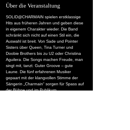
Über die Veranstaltung
SOLID@CHARMAIN spielen erstklassige 
Hits aus früheren Jahren und geben diese 
in eigenem Charakter wieder. Die Band 
schränkt sich nicht auf einen Stil ein, die 
Auswahl ist breit. Von Sade und Pointer 
Sisters über Queen, Tina Turner und 
Doobie Brothers bis zu U2 oder Christina 
Aguilera. Die Songs machen Freude, man 
singt mit, tanzt. Guter Groove – gute 
Laune. Die fünf erfahrenen Musiker 
gepaart mit der klangvollen Stimme der 
Sängerin „Charmain“ sorgen für Spass auf 
der Bühne und im Publikum.
Diese Veranstaltung teilen